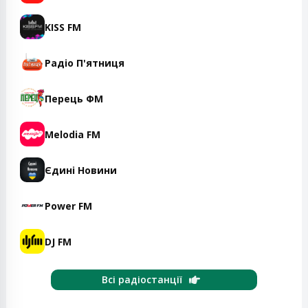
KISS FM
Радіо П'ятниця
Перець ФМ
Melodia FM
Єдині Новини
Power FM
DJ FM
Всі радіостанції