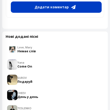
Додати коментар
Нові додані пісні
Love, Mary
Немає слів
Yana
Come On
SUROV
Подаруй
CHEEV
День у день
TESLENKO