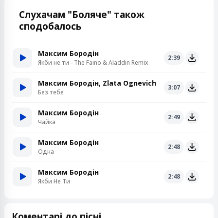
Слухачам "Боляче" також
сподобалось
Максим Бородін
2:39
Якби не ти - The Faino & Aladdin Remix
Максим Бородін, Zlata Ognevich
3:07
Без тебе
Максим Бородін
2:49
Чайка
Максим Бородін
2:48
Одна
Максим Бородін
2:48
Якби Не Ти
Коментарі до пісні