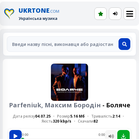
UKRTONE
.COM
Українська музика
Parfeniuk, Максим Бородін
- Боляче
Дата релізу
04.07.25
Розмір
5.16 Мб
Тривалість
2:14
Якість
320 kbp/s
Скачали
82
0:00
0:00