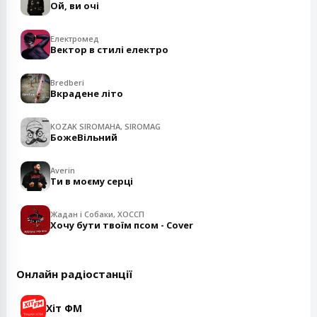
Ой, ви очі
Електромед
Вектор в стилі електро
Bredberi
Вкрадене літо
KOZAK SIROMAHA, SIROMAG
БожеВільний
Averin
Ти в моєму серці
Жадан і Собаки, ХОССП
Хочу бути твоїм псом - Cover
Онлайн радіостанції
Хіт ФМ