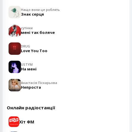
Нащо вони це роблять
Знак серця
сутінки
мені так боляче
DRUG
Love You Too
USTYM
На мені
Анастасія Піскарьова
Непроста
Онлайн радіостанції
Хіт ФМ