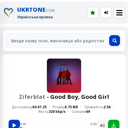
UKRTONE
.COM
Українська музика
Ziferblat
- Good Boy, Good Girl
Дата релізу
04.07.25
Розмір
6.75 Мб
Тривалість
2:56
Якість
320 kbp/s
Скачали
69
0:00
0:00