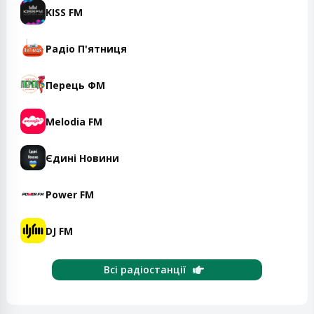
KISS FM
Радіо П'ятниця
Перець ФМ
Melodia FM
Єдині Новини
Power FM
DJ FM
Всі радіостанції