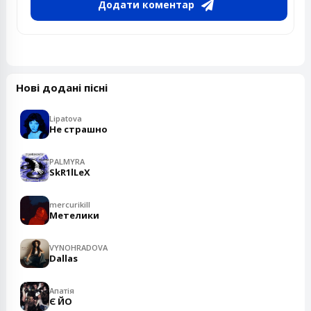
Додати коментар
Нові додані пісні
Lipatova
Не страшно
PALMYRA
SkR1lLeX
mercurikill
Метелики
VYNOHRADOVA
Dallas
Апатія
Є ЙО