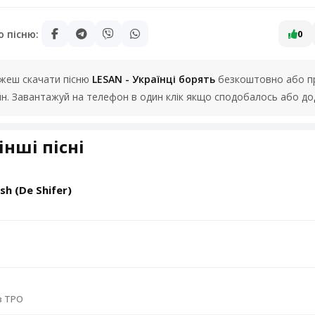
ю пісню:
0
можеш скачати пісню
LESAN - Українці борять
безкоштовно або пр
йн. Завантажуй на телефон в один клік якщо сподобалось або до
інші пісні
h (De Shifer)
 в ТРО