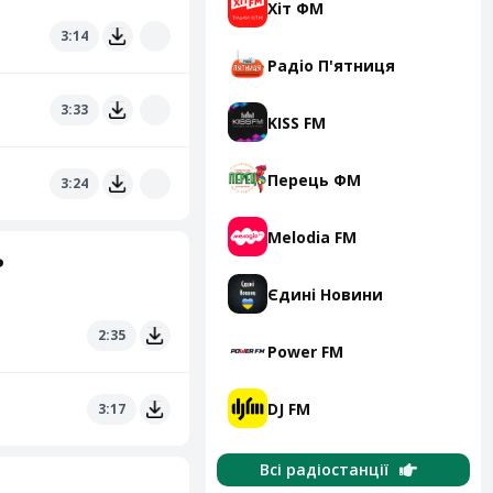
Хіт ФМ
3:14
Радіо П'ятниця
3:33
KISS FM
Перець ФМ
3:24
Melodia FM
ь
Єдині Новини
2:35
Power FM
DJ FM
3:17
Всі радіостанції