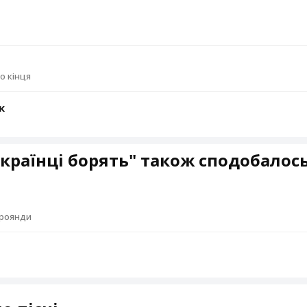
о кінця
к
країнці борять" також сподобалос
троянди