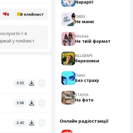
Napapiri
0
В плейлист
CHEEV
Не мани
ослухати її в
kkuziaa
давай у плейлист.
Не твій формат
KILLGRAPE
березняки
Dianic
Без страху
3:55
STASYA
На фото
3:08
Онлайн радіостанції
2:42