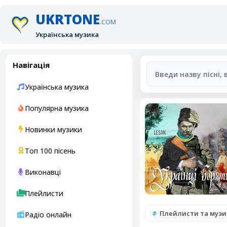
UKRTONE
.COM
Українська музика
Навігація
Українська музика
Популярна музика
Новинки музики
Топ 100 пісень
Виконавці
Плейлисти
Плейлисти та музи
Радіо онлайн