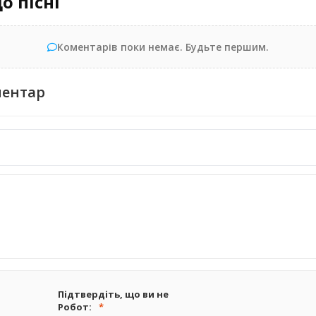
о пісні
Коментарів поки немає. Будьте першим.
ментар
Підтвердіть, що ви не
Робот: