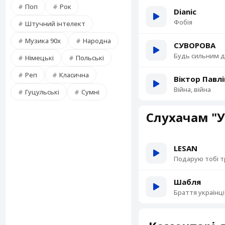
Поп
Рок
Dianic
Фобія
Штучний інтелект
Музика 90х
Народна
СУВОРОВА
Будь сильним д
Німецькі
Польські
Реп
Класична
Віктор Павлі
Війна, війна
Гуцульські
Сумні
Слухачам "У
LESAN
Подарую тобі 
Шабля
Браття українці