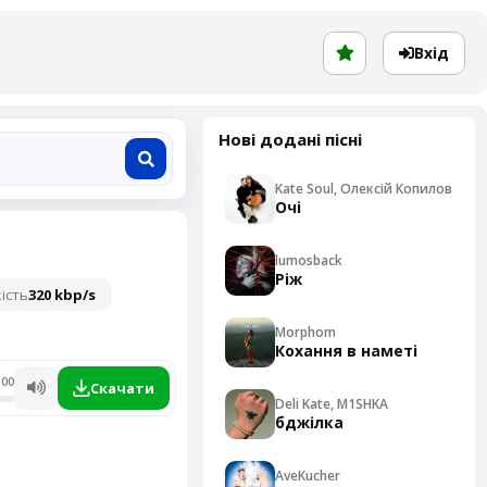
Вхід
Нові додані пісні
Kate Soul, Олексій Копилов
Очі
lumosback
Ріж
ість
320 kbp/s
Morphom
Кохання в наметі
:00
Скачати
Deli Kate, M1SHKA
бджілка
AveKucher