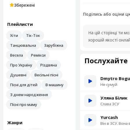
Збережені
Поділись або оціни ц
Плейлисти
На цій сторінці ти 
Хіти
Тік-Ток
хорошій якості онла
Танцювальна
Зарубіжна
Весела
Ремікси
Послухайте 
Про Україну
Різдвяна
Душевні
Весільні пісні
Dmytro Bogus
Не сумуй
Пісні для дітей
В машину
З днем народження
Уляна Білик
Слава ЗСУ
Пісні про маму
Yurcash
Жанри
Він в ЗСУ. Вона