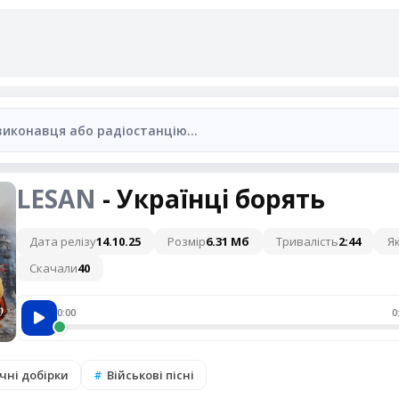
LESAN
- Українці борять
Дата релізу
14.10.25
Розмір
6.31 Мб
Тривалість
2:44
Як
Скачали
40
0:00
0
чні добірки
Військові пісні