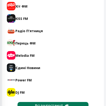
Хіт ФМ
KISS FM
Радіо П'ятниця
Перець ФМ
Melodia FM
Єдині Новини
Power FM
DJ FM
Всі радіостанції