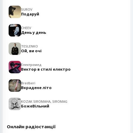
SUROV
Подаруй
CHEEV
День у день
TESLENKO
Ой, ви очі
Електромед
Вектор в стилі електро
Bredberi
Вкрадене літо
KOZAK SIROMAHA, SIROMAG
БожеВільний
Онлайн радіостанції