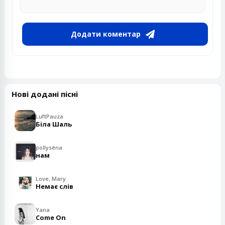
Додати коментар
Нові додані пісні
LuftPauza
Біла Шаль
pollyséna
нам
Love, Mary
Немає слів
Yana
Come On