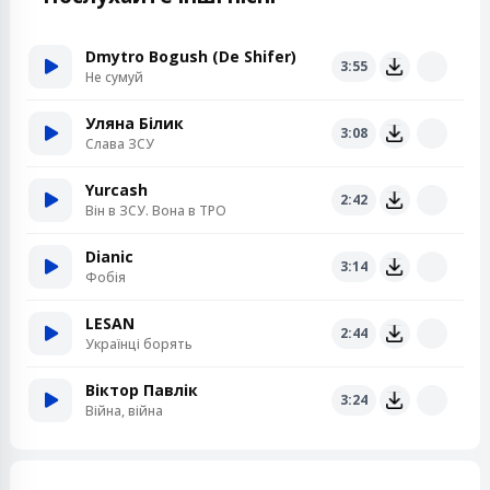
Dmytro Bogush (De Shifer)
3:55
Не сумуй
Уляна Білик
3:08
Слава ЗСУ
Yurcash
2:42
Він в ЗСУ. Вона в ТРО
Dianic
3:14
Фобія
LESAN
2:44
Українці борять
Віктор Павлік
3:24
Війна, війна