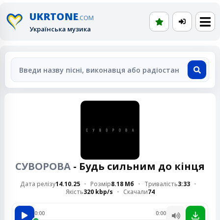
UKRTONE
.COM
Українська музика
СУВОРОВА
- Будь сильним до кінця
Дата релізу
14.10.25
Розмір
8.18 Мб
Тривалість
3:33
Якість
320 kbp/s
Скачали
74
0:00
0:00