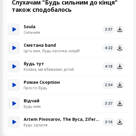
Слухачам "Будь сильним до кінця"
також сподобалось
Soula
2:57
Сильним
Сметана band
4:22
Ідіть вже, будь ласочка, нахуй!
будь тут
4:18
Кохана, ми вбиваємо дітей
Роман Скорпіон
2:54
Просто будь
Відчай
3:37
Будь-ким
Artem Pivovarov, The Вуса, Ziferblat
3:16
Будь здоров