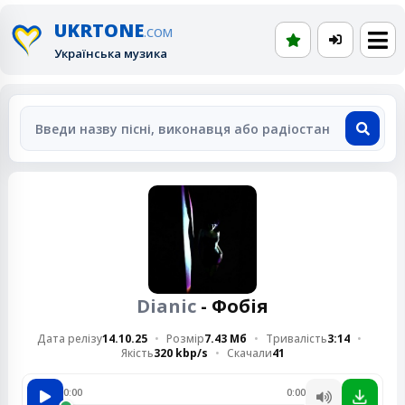
UKRTONE
.COM
Українська музика
Dianic
- Фобія
Дата релізу
14.10.25
Розмір
7.43 Мб
Тривалість
3:14
Якість
320 kbp/s
Скачали
41
0:00
0:00