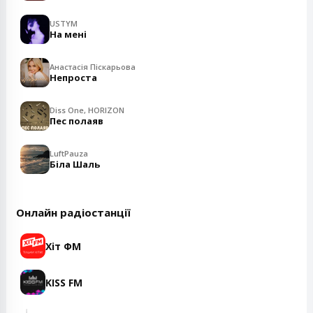
USTYM
На мені
Анастасія Піскарьова
Непроста
Diss One, HORIZON
Пес полаяв
LuftPauza
Біла Шаль
Онлайн радіостанції
Хіт ФМ
KISS FM