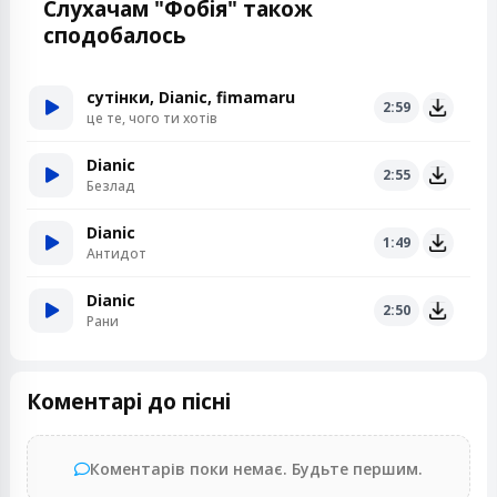
Слухачам "Фобія" також
сподобалось
сутінки, Dianic, fimamaru
2:59
це те, чого ти хотів
Dianic
2:55
Безлад
Dianic
1:49
Антидот
Dianic
2:50
Рани
Коментарі до пісні
Коментарів поки немає. Будьте першим.