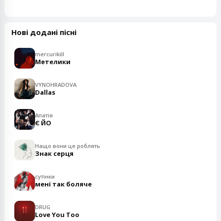
Нові додані пісні
mercurikill
Метелики
VYNOHRADOVA
Dallas
Апатія
Є ЙО
Нащо вони це роблять
Знак серця
сутінки
мені так боляче
DRUG
Love You Too