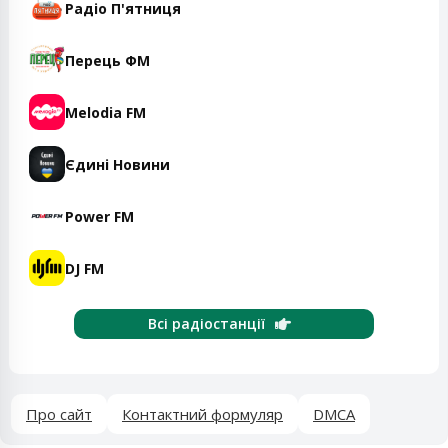
Радіо П'ятниця
Перець ФМ
Melodia FM
Єдині Новини
Power FM
DJ FM
Всі радіостанції
Про сайт
Контактний формуляр
DMCA