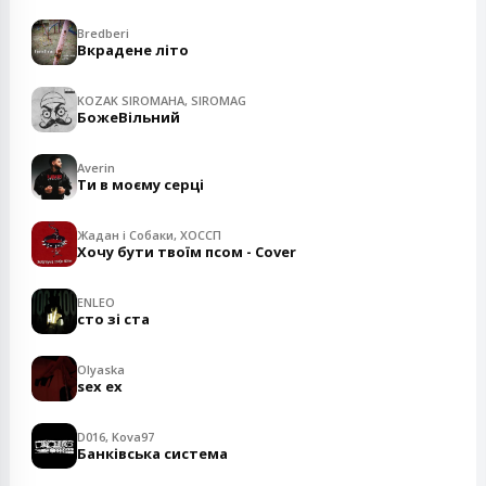
Bredberi
Вкрадене літо
KOZAK SIROMAHA, SIROMAG
БожеВільний
Averin
Ти в моєму серці
Жадан і Собаки, ХОССП
Хочу бути твоїм псом - Cover
ENLEO
сто зі ста
Olyaska
sex ex
D016, Kova97
Банківська система