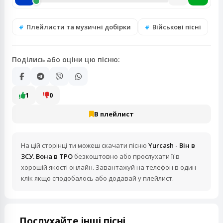
Плейлисти та музичні добірки
Військові пісні
Поділись або оціни цю пісню:
1
0
В плейлист
На цій сторінці ти можеш скачати пісню
Yurcash - Він в
ЗСУ. Вона в ТРО
безкоштовно або прослухати її в
хорошій якості онлайн. Завантажуй на телефон в один
клік якщо сподобалось або додавай у плейлист.
Послухайте інші пісні