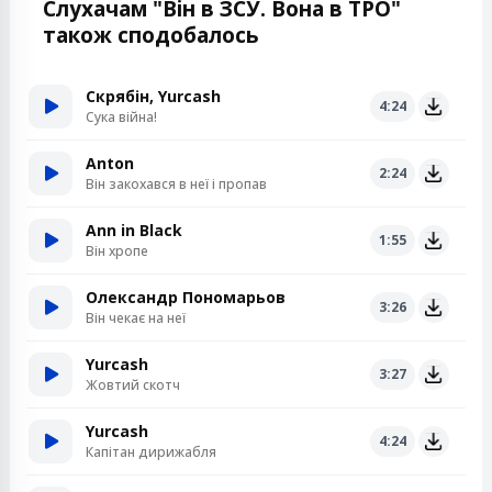
Слухачам "Він в ЗСУ. Вона в ТРО"
також сподобалось
Скрябін, Yurcash
4:24
Сука війна!
Anton
2:24
Він закохався в неї і пропав
Ann in Black
1:55
Він хропе
Олександр Пономарьов
3:26
Він чекає на неї
Yurcash
3:27
Жовтий скотч
Yurcash
4:24
Капітан дирижабля