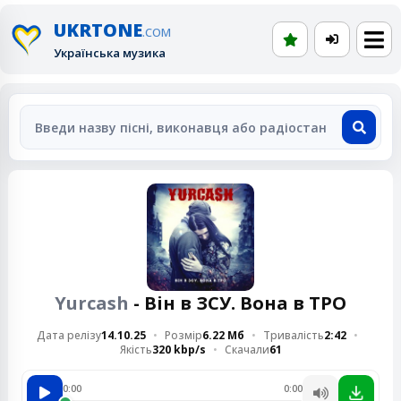
UKRTONE
.COM
Українська музика
Yurcash
- Він в ЗСУ. Вона в ТРО
Дата релізу
14.10.25
Розмір
6.22 Мб
Тривалість
2:42
Якість
320 kbp/s
Скачали
61
0:00
0:00