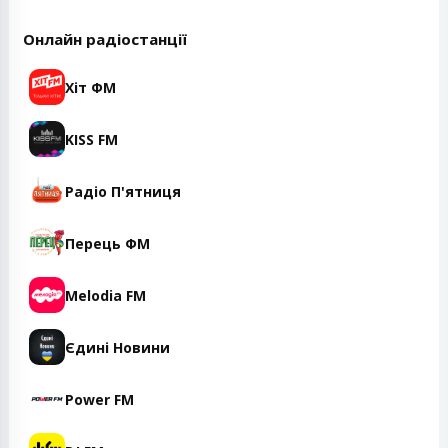
Онлайн радіостанції
Хіт ФМ
KISS FM
Радіо П'ятниця
Перець ФМ
Melodia FM
Єдині Новини
Power FM