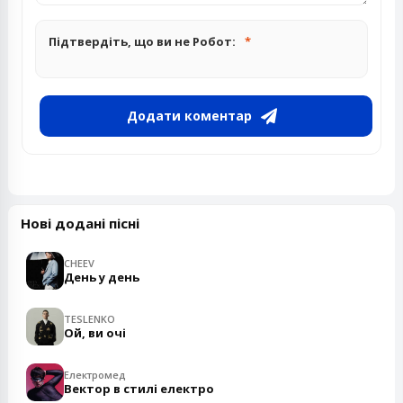
Підтвердіть, що ви не Робот:
Додати коментар
Нові додані пісні
CHEEV
День у день
TESLENKO
Ой, ви очі
Електромед
Вектор в стилі електро