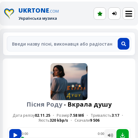
UKRTONE
.COM
Українська музика
Пісня Роду
- Вкрала душу
Дата релізу
02.11.25
Розмір
7.58 Мб
Тривалість
3:17
Якість
320 kbp/s
Скачали
9 506
0:00
0:00