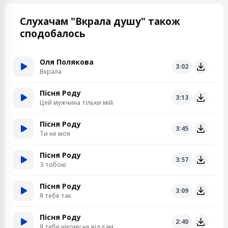
Слухачам "Вкрала душу" також
сподобалось
Оля Полякова
3:02
Вкрала
Пісня Роду
3:13
Цей мужчина тільки мій
Пісня Роду
3:45
Ти не моя
Пісня Роду
3:57
З тобою
Пісня Роду
3:09
Я тебе так
Пісня Роду
2:40
Я тебе нікому не віддам