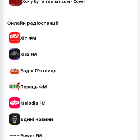
Хочу бути твоїм псом - Cover
Онлайн радіостанції
Хіт ФМ
KISS FM
Радіо П'ятниця
Перець ФМ
Melodia FM
Єдині Новини
Power FM