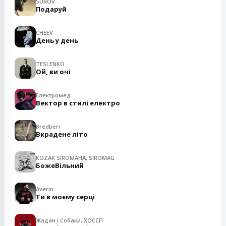
SUROV
Подаруй
CHEEV
День у день
TESLENKO
Ой, ви очі
Електромед
Вектор в стилі електро
Bredberi
Вкрадене літо
KOZAK SIROMAHA, SIROMAG
БожеВільний
Averin
Ти в моєму серці
Жадан і Собаки, ХОССП