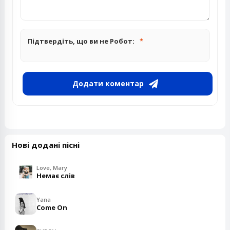
Підтвердіть, що ви не Робот:
Додати коментар
Нові додані пісні
Love, Mary
Немає слів
Yana
Come On