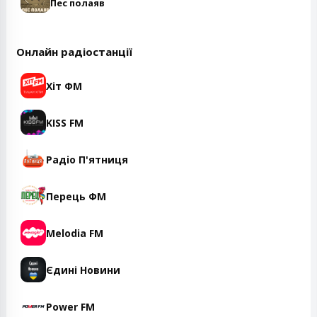
Пес полаяв
Онлайн радіостанції
Хіт ФМ
KISS FM
Радіо П'ятниця
Перець ФМ
Melodia FM
Єдині Новини
Power FM