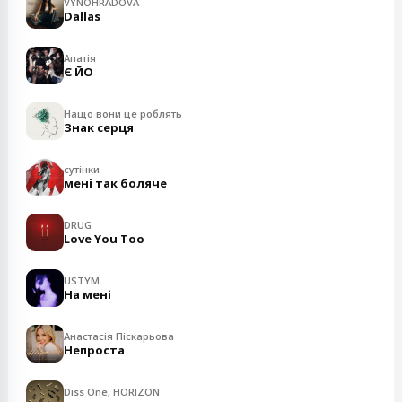
VYNOHRADOVA
Dallas
Апатія
Є ЙО
Нащо вони це роблять
Знак серця
сутінки
мені так боляче
DRUG
Love You Too
USTYM
На мені
Анастасія Піскарьова
Непроста
Diss One, HORIZON