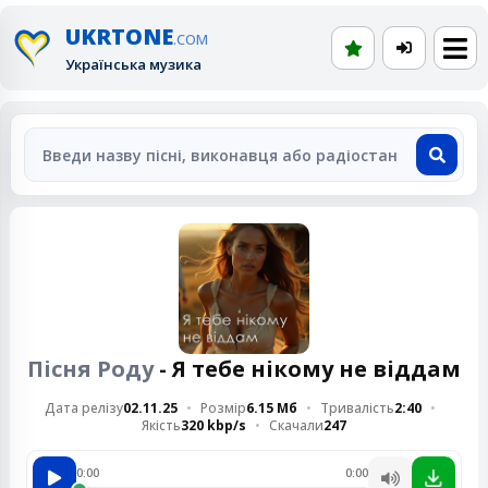
UKRTONE
.COM
Українська музика
Пісня Роду
- Я тебе нікому не віддам
Дата релізу
02.11.25
Розмір
6.15 Мб
Тривалість
2:40
Якість
320 kbp/s
Скачали
247
0:00
0:00