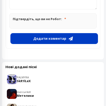
Підтвердіть, що ви не Робот:
Додати коментар
Нові додані пісні
PALMYRA
SkR1lLeX
mercurikill
Метелики