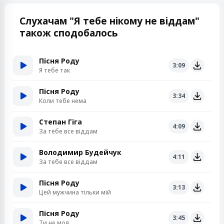
Слухачам "Я тебе нікому не віддам"
також сподобалось
Пісня Роду
3:09
Я тебе так
Пісня Роду
3:34
Коли тебе нема
Степан Гіга
4:09
За тебе все віддам
Володимир Будейчук
4:11
За тебе все віддам
Пісня Роду
3:13
Цей мужчина тільки мій
Пісня Роду
3:45
Ти не моя