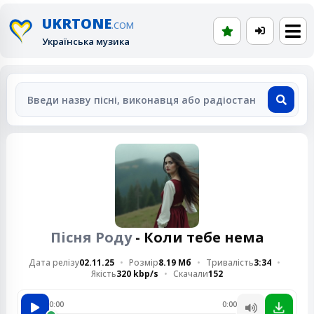
UKRTONE
.COM
Українська музика
Пісня Роду
- Коли тебе нема
Дата релізу
02.11.25
Розмір
8.19 Мб
Тривалість
3:34
Якість
320 kbp/s
Скачали
152
0:00
0:00