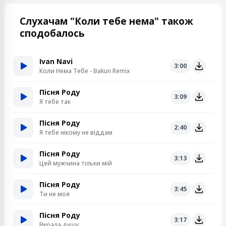
Слухачам "Коли тебе нема" також
сподобалось
Ivan Navi
3:00
Коли Нема Тебе - Bakun Remix
Пісня Роду
3:09
Я тебе так
Пісня Роду
2:40
Я тебе нікому не віддам
Пісня Роду
3:13
Цей мужчина тільки мій
Пісня Роду
3:45
Ти не моя
Пісня Роду
3:17
Вкрала душу