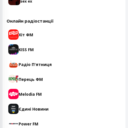
sex ex
Онлайн радіостанції
Хіт ФМ
KISS FM
Радіо П'ятниця
Перець ФМ
Melodia FM
Єдині Новини
Power FM