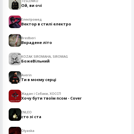
TESLENKO
Ой, ви очі
Електромед
Вектор в стилі електро
Bredberi
Вкрадене літо
KOZAK SIROMAHA, SIROMAG
БожеВільний
Averin
Ти в моєму серці
Жадан і Собаки, ХОССП
Хочу бути твоїм псом - Cover
ENLEO
сто зі ста
Olyaska