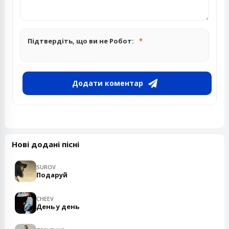
Підтвердіть, що ви не Робот:
Додати коментар
Нові додані пісні
SUROV
Подаруй
CHEEV
День у день