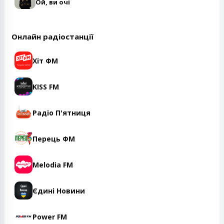
Ой, ви очі
Онлайн радіостанції
Хіт ФМ
KISS FM
Радіо П'ятниця
Перець ФМ
Melodia FM
Єдині Новини
Power FM