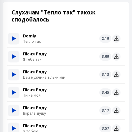
Слухачам "Тепло так" також
сподобалось
Domiy
2:19
Тепло так
Пісня Роду
3:09
Я тебе так
Пісня Роду
3:13
Цей мужчина тільки мій
Пісня Роду
3:45
Ти не моя
Пісня Роду
3:17
Вкрала душу
Пісня Роду
3:57
З тобою