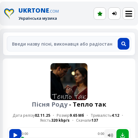
UKRTONE
.COM
Українська музика
Пісня Роду
- Тепло так
Дата релізу
02.11.25
Розмір
9.65 Мб
Тривалість
4:12
Якість
320 kbp/s
Скачали
137
0:00
0:00