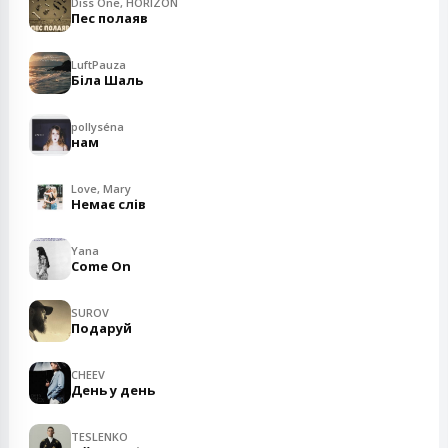
Diss One, HORIZON
Пес полаяв
LuftPauza
Біла Шаль
pollyséna
нам
Love, Mary
Немає слів
Yana
Come On
SUROV
Подаруй
CHEEV
День у день
TESLENKO