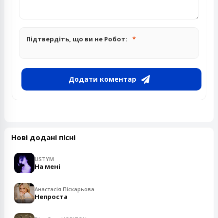
Підтвердіть, що ви не Робот:
Додати коментар
Нові додані пісні
USTYM
На мені
Анастасія Піскарьова
Непроста