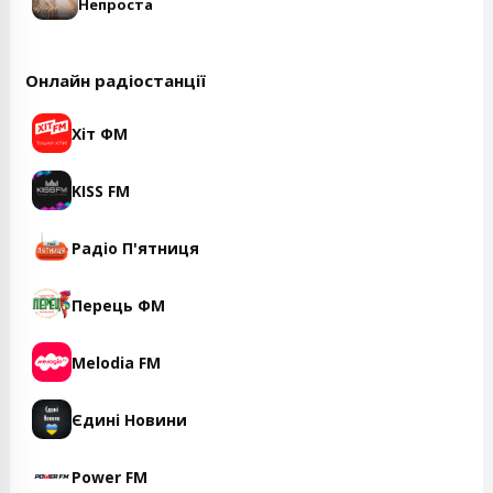
Непроста
Онлайн радіостанції
Хіт ФМ
KISS FM
Радіо П'ятниця
Перець ФМ
Melodia FM
Єдині Новини
Power FM