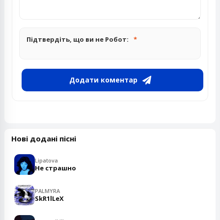
Підтвердіть, що ви не Робот:
Додати коментар
Нові додані пісні
Lipatova
Не страшно
PALMYRA
SkR1lLeX