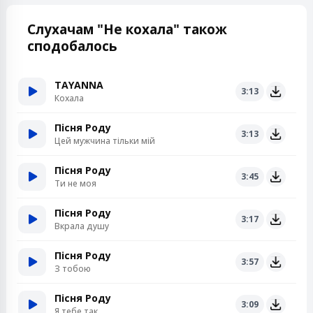
Слухачам "Не кохала" також
сподобалось
TAYANNA
3:13
Кохала
Пісня Роду
3:13
Цей мужчина тільки мій
Пісня Роду
3:45
Ти не моя
Пісня Роду
3:17
Вкрала душу
Пісня Роду
3:57
З тобою
Пісня Роду
3:09
Я тебе так