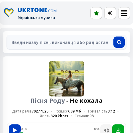
UKRTONE
.COM
Українська музика
Пісня Роду
- Не кохала
Дата релізу
02.11.25
Розмір
7.39 Мб
Тривалість
3:12
Якість
320 kbp/s
Скачали
98
0:00
0:00