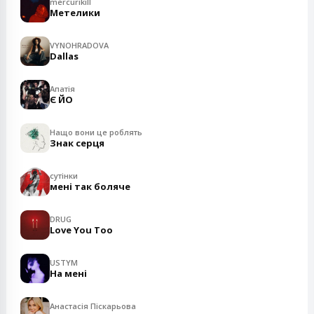
mercurikill
Метелики
VYNOHRADOVA
Dallas
Апатія
Є ЙО
Нащо вони це роблять
Знак серця
сутінки
мені так боляче
DRUG
Love You Too
USTYM
На мені
Анастасія Піскарьова