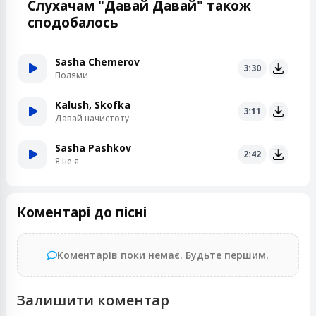
Слухачам "Давай Давай" також
сподобалось
Sasha Chemerov
3:30
Полями
Kalush, Skofka
3:11
Давай начистоту
Sasha Pashkov
2:42
Я не я
Коментарі до пісні
Коментарів поки немає. Будьте першим.
Залишити коментар