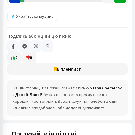
Українська музика
Поділись або оціни цю пісню:
0
0
В плейлист
На цій сторінці ти можеш скачати пісню
Sasha Chemerov
- Давай Давай
безкоштовно або прослухати її в
хорошій якості онлайн. Завантажуй на телефон в один
клік якщо сподобалось або додавай у плейлист.
Послухайте інші пісні