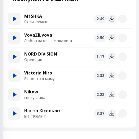
M1SHKA
2:49
Як ти кохаєш
VovaZiLvova
2:50
Любов на вазі не зважиш
NORD DIVISION
1:17
Орешник
Victoria Niro
2:38
Я просто в маму
Nikow
2:22
спокуслива
Нікіта Кісельов
3:37
БІТ ТРЕМБІТ