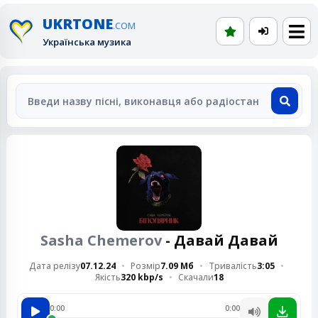
UKRTONE
.COM
Українська музика
Sasha Chemerov
- Давай Давай
Дата релізу
07.12.24
Розмір
7.09 Мб
Тривалість
3:05
Якість
320 kbp/s
Скачали
18
0:00
0:00