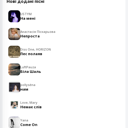
Нові додані пісні
USTYM
На мені
Анастасія Піскарьова
Непроста
Diss One, HORIZON
Пес полаяв
LuftPauza
Біла Шаль
pollyséna
нам
Love, Mary
Немає слів
Yana
Come On