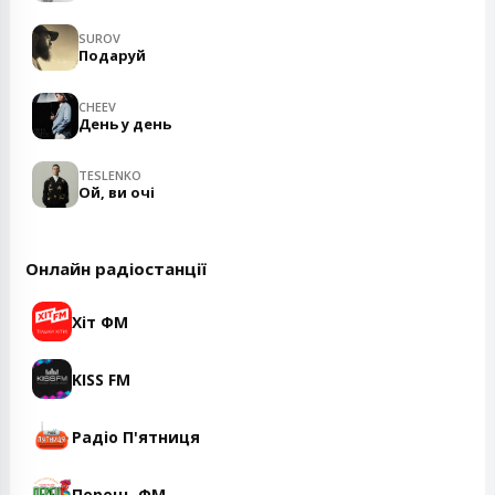
SUROV
Подаруй
CHEEV
День у день
TESLENKO
Ой, ви очі
Онлайн радіостанції
Хіт ФМ
KISS FM
Радіо П'ятниця
Перець ФМ