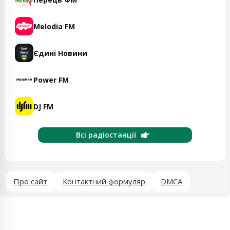
Melodia FM
Єдині Новини
Power FM
DJ FM
Всі радіостанції
Про сайт
Контактний формуляр
DMCA