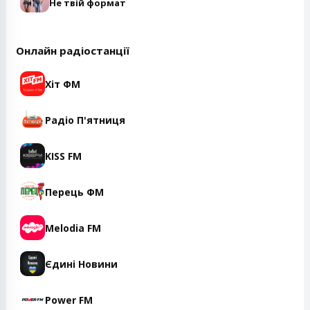
Не твій формат
Онлайн радіостанції
Хіт ФМ
Радіо П'ятниця
KISS FM
Перець ФМ
Melodia FM
Єдині Новини
Power FM