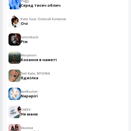
Pugy
Серед тисяч облич
Kate Soul, Олексій Копилов
Очі
lumosback
Ріж
Morphom
Кохання в наметі
Deli Kate, M1SHKA
бджілка
AveKucher
Napapiri
CHEEV
Не мани
kkuziaa