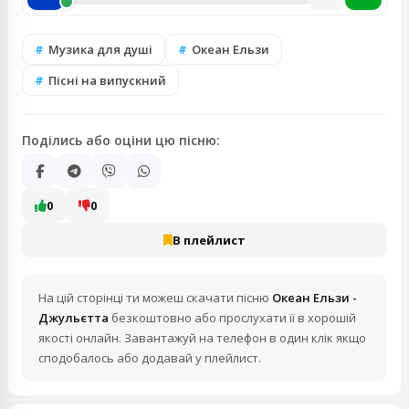
Музика для душі
Океан Ельзи
Пісні на випускний
Поділись або оціни цю пісню:
0
0
В плейлист
На цій сторінці ти можеш скачати пісню
Океан Ельзи -
Джульєтта
безкоштовно або прослухати її в хорошій
якості онлайн. Завантажуй на телефон в один клік якщо
сподобалось або додавай у плейлист.