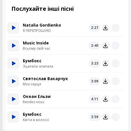
Послухайте інші пісні
Natalia Gordienko
2:27
Я ПЕРЕПРОШУЮ
Music Inside
2:40
Всьому свій час
Бумбокс
3:23
Зцапала-злапала
Святослав Вакарчук
3:09
Моє серце
Океан Ельзи
4:11
Rendez-vous
Бумбокс
3:59
Квiти в волоссi