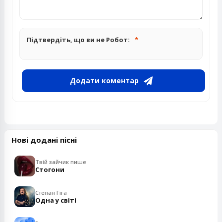
Підтвердіть, що ви не Робот:
Додати коментар
Нові додані пісні
Твій зайчик пише
Стогони
Степан Гіга
Одна у світі