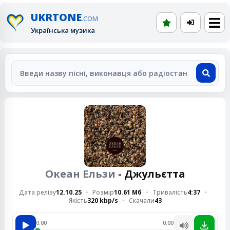
UKRTONE
.COM
Українська музика
Океан Ельзи
- Джульєтта
Дата релізу
12.10.25
Розмір
10.61 Мб
Тривалість
4:37
Якість
320 kbp/s
Скачали
43
0:00
0:00